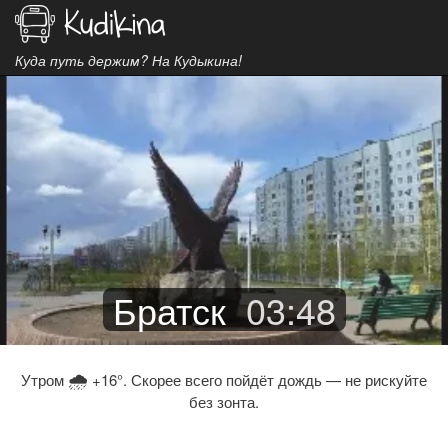
Куда путь держим? На Кудыкина!
Братск
03
:
48
🌧
Утром
+16°. Скорее всего пойдёт дождь — не рискуйте
без зонта.