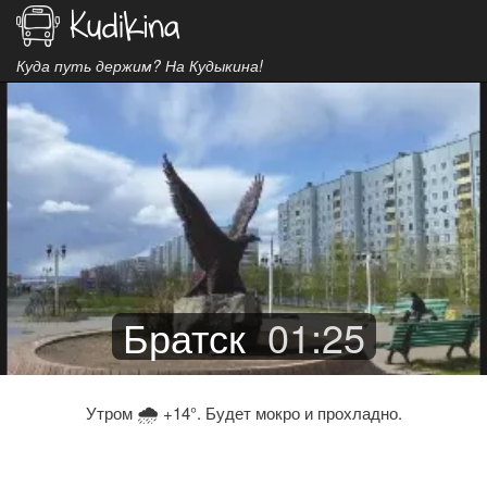
Куда путь держим? На Кудыкина!
Братск
01
:
25
🌧
Утром
+14°. Будет мокро и прохладно.