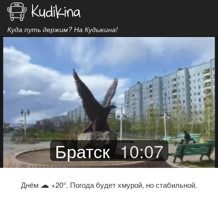
Куда путь держим? На Кудыкина!
Братск
10
:
07
☁
Днём
+20°. Погода будет хмурой, но стабильной.