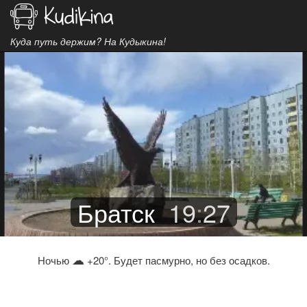
Куда путь держим? На Кудыкина!
Братск
19
:
27
☁
Ночью
+20°. Будет пасмурно, но без осадков.