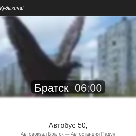
 Кудыкина!
Братск
06
:
00
Автобус 50,
Автовокзал Братск — Автостанция Падун