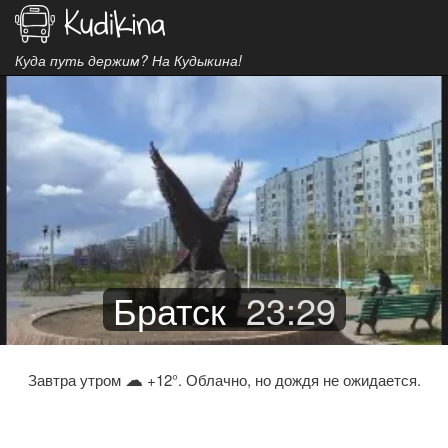
Куда путь держим? На Кудыкина!
Братск
23
:
29
☁
Завтра утром
+12°. Облачно, но дождя не ожидается.