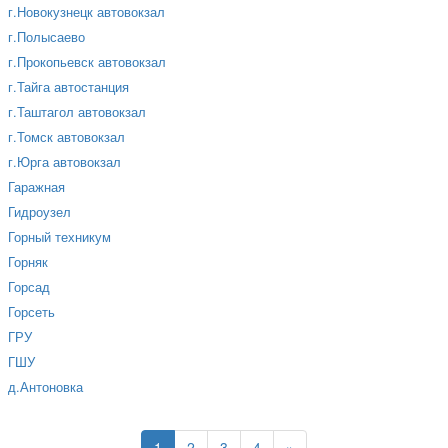
г.Новокузнецк автовокзал
г.Полысаево
г.Прокопьевск автовокзал
г.Тайга автостанция
г.Таштагол автовокзал
г.Томск автовокзал
г.Юрга автовокзал
Гаражная
Гидроузел
Горный техникум
Горняк
Горсад
Горсеть
ГРУ
ГШУ
д.Антоновка
1
2
3
4
»