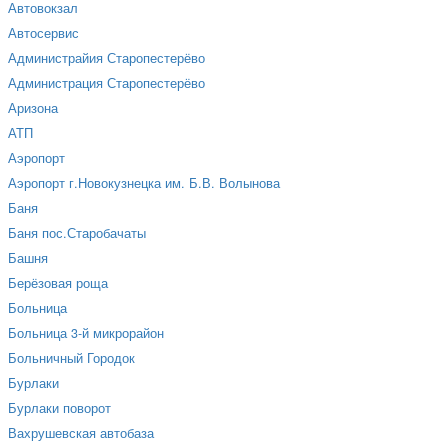
Автовокзал
Автосервис
Администрайия Старопестерёво
Администрация Старопестерёво
Аризона
АТП
Аэропорт
Аэропорт г.Новокузнецка им. Б.В. Волынова
Баня
Баня пос.Старобачаты
Башня
Берёзовая роща
Больница
Больница 3-й микрорайон
Больничный Городок
Бурлаки
Бурлаки поворот
Вахрушевская автобаза