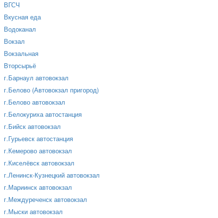
ВГСЧ
Вкусная еда
Водоканал
Вокзал
Вокзальная
Вторсырьё
г.Барнаул автовокзал
г.Белово (Автовокзал пригород)
г.Белово автовокзал
г.Белокуриха автостанция
г.Бийск автовокзал
г.Гурьевск автостанция
г.Кемерово автовокзал
г.Киселёвск автовокзал
г.Ленинск-Кузнецкий автовокзал
г.Мариинск автовокзал
г.Междуреченск автовокзал
г.Мыски автовокзал