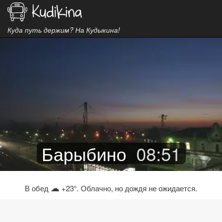
Куда путь держим? На Кудыкина!
Барыбино
08
:
51
☁
В обед
+23°. Облачно, но дождя не ожидается.