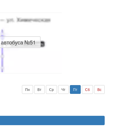
 автобуса №51
Пн
Вт
Ср
Чт
Пт
Сб
Вс