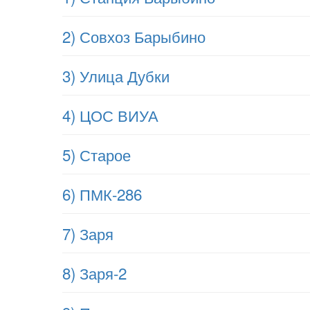
2) Совхоз Барыбино
3) Улица Дубки
4) ЦОС ВИУА
5) Старое
6) ПМК-286
7) Заря
8) Заря-2