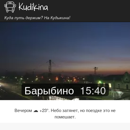
Куда путь держим? На Кудыкина!
Барыбино
15
:
40
☁
Вечером
+23°. Небо затянет, но поездке это не
помешает.