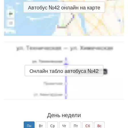
Автобус №42 онлайн на карте
Онлайн табло автобуса №42
День недели
Пн
Вт
Ср
Чт
Пт
Сб
Вс