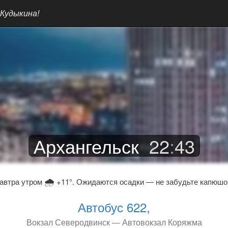
 Кудыкина!
Архангельск
22
:
43
🌧
автра утром
+11°. Ожидаются осадки — не забудьте капюшо
Автобус 622,
Вокзал Северодвинск — Автовокзал Коряжма