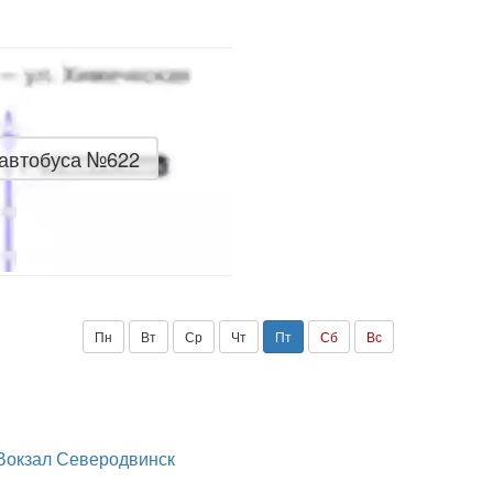
 автобуса №622
Пн
Вт
Ср
Чт
Пт
Сб
Вс
Вокзал Северодвинск