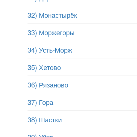
32) Монастырёк
33) Моржегоры
34) Усть-Морж
35) Хетово
36) Рязаново
37) Гора
38) Шастки
39) Уйта