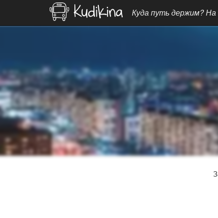
Куда путь держим? На
З