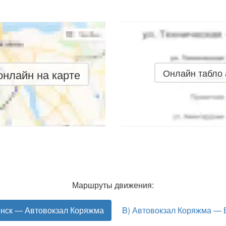
нлайн на карте
Онлайн табло
Маршруты движения:
инск — Автовокзал Коряжма
B) Автовокзал Коряжма — 