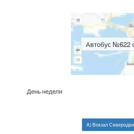
Автобус №622 о
День недели
A) Вокзал Северодв