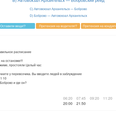
B) Автовокзал Архангельск — Бобровский рейд
C) Автовокзал Архангельск — Боброво
D) Боброво — Автовокзал Архангельск
равильное расписание
на остановке!!!
ежиме, простояли Целый час
очните у перевозчика. Вы вводите людей в заблуждение
11 10
 Боброво и где он?
06:20
07:45
09:20
11:20
20:00
21:50