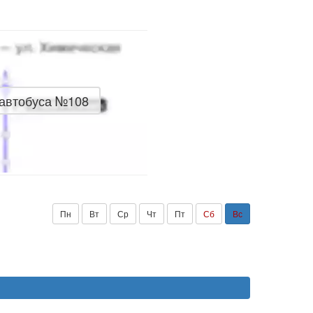
 автобуса №108
Пн
Вт
Ср
Чт
Пт
Сб
Вс