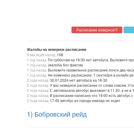
Жалобы на неверное расписание
8 месяцев назад
108
1 год назад
По субботам на 16:30 нет автобуса. Выложите п
1 год назад
(жалоба без фактов)
1 год назад
Выложите правильное расписание.почти два часа 
1 год назад
Не изменено расписание. 1 сентября в онлайн р
2 года назад
30.07.2024 нет автобуса на 16-30
2 года назад
У вас неверное расписание от слова совсем. Ут
2 года назад
С автовокзала автобус выезжает в 11 20, а не в 
2 года назад
В расписании написано что 19:00 есть автобус с
2 года назад
17:45 автобус из города никогда не ходит
1) Бобровский рейд