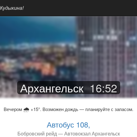
 Кудыкина!
Архангельск
16
:
52
🌧
Вечером
+15°. Возможен дождь — планируйте с запасом.
Автобус 108,
Бобровский рейд — Автовокзал Архангельск