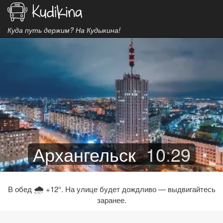
Куда путь держим? На Кудыкина!
Архангельск
10
:
29
🌧
В обед
+12°. На улице будет дождливо — выдвигайтесь
заранее.