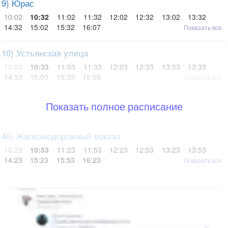
9) Юрас
10:02
10:32
11:02
11:32
12:02
12:32
13:02
13:32
14:32
15:02
15:32
16:07
Показать все
10) Устьянская улица
10:03
10:33
11:03
11:33
12:03
12:33
13:03
13:33
14:33
15:03
15:33
16:08
Показать все
Показать полное расписание
46) Железнодорожный вокзал
10:23
10:53
11:23
11:53
12:23
12:53
13:23
13:53
14:23
15:23
15:53
16:23
Показать все