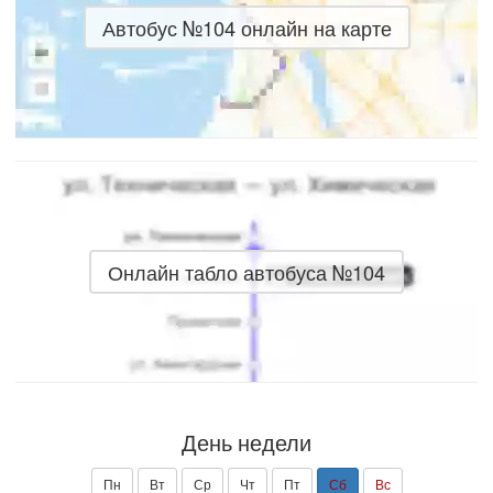
Автобус №104 онлайн на карте
Онлайн табло автобуса №104
День недели
Пн
Вт
Ср
Чт
Пт
Сб
Вс