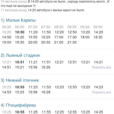
10 месяцев назад
В 14:20 автобуса не было , народу накопилось много . И
это ещё не выходные !!!
11 месяцев назад
14.20 автобуса с малых карел не было
1) Малые Карелы
06:20
06:50
07:20
07:50
08:20
08:50
09:20
09:50
10:20
10:50
11:20
11:50
12:20
12:50
13:20
14:20
14:50
15:20
15:55
16:25
17:00
17:30
18:00
18:30
19:00
19:30
20:00
20:30
21:00
21:30
2) Лыжный стадион
10:21
10:51
11:21
11:51
12:21
12:51
13:21
14:21
14:51
15:21
15:56
16:26
Показать все
3) Нижний птичник
10:23
10:53
11:23
11:53
12:23
12:53
13:23
14:23
14:53
15:23
15:58
16:28
Показать все
4) Птицефабрика
10:25
10:55
11:25
11:55
12:25
12:55
13:25
14:25