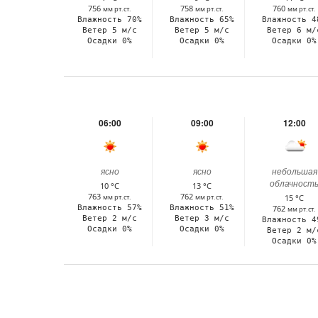
756
758
760
мм рт.ст.
мм рт.ст.
мм рт.ст.
Влажность 70%
Влажность 65%
Влажность 4
Ветер 5 м/с
Ветер 5 м/с
Ветер 6 м/
Осадки 0%
Осадки 0%
Осадки 0%
06:00
09:00
12:00
ясно
ясно
небольшая
облачност
10 °C
13 °C
763
762
мм рт.ст.
мм рт.ст.
15 °C
Влажность 57%
Влажность 51%
762
мм рт.ст.
Ветер 2 м/с
Ветер 3 м/с
Влажность 4
Осадки 0%
Осадки 0%
Ветер 2 м/
Осадки 0%