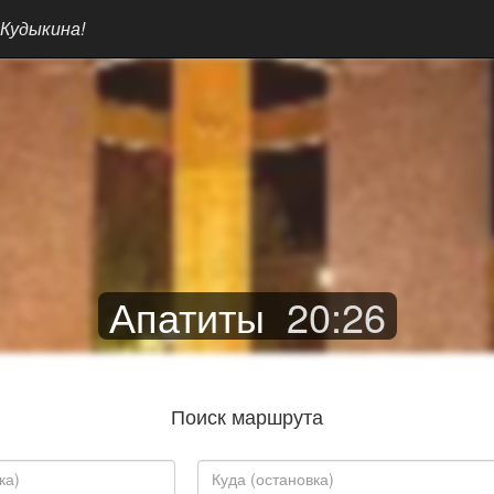
 Кудыкина!
Апатиты
20
:
26
Поиск маршрута