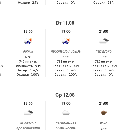
%
Осадки 25%
Осадки 0%
Осадки 93%
Вт 11.08
15:00
18:00
21:00
дождь
небольшой дождь
пасмурно
6 °C
6 °C
5 °C
749
751
752
мм рт.ст.
мм рт.ст.
мм рт.ст.
6%
Влажность 94%
Влажность 93%
Влажность 95%
с
Ветер 7 м/с
Ветер 5 м/с
Ветер 5 м/с
%
Осадки 100%
Осадки 100%
Осадки 0%
Ср 12.08
15:00
18:00
21:00
облачно с
переменная
ясно
прояснениями
облачность
4 °C