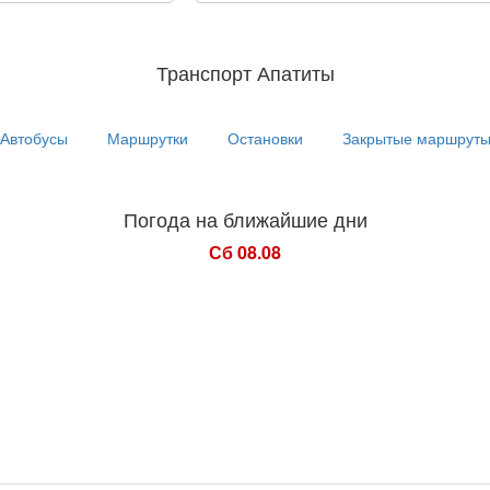
Транспорт Апатиты
Автобусы
Маршрутки
Остановки
Закрытые маршрут
Погода на ближайшие дни
Сб 08.08