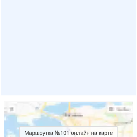
Маршрутка №101 онлайн на карте