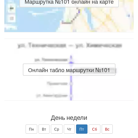
Маршрутка №101 онлайн на карте
Онлайн табло маршрутки №101
День недели
Пн
Вт
Ср
Чт
Пт
Сб
Вс