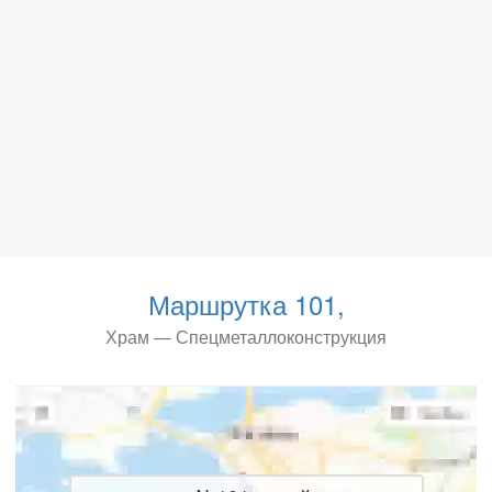
Маршрутка 101,
Храм — Спецметаллоконструкция