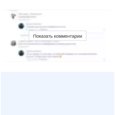
Показать комментарии