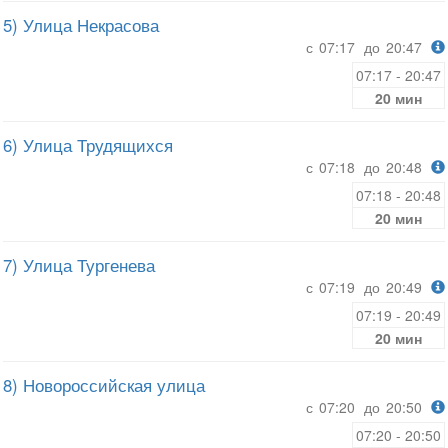
5) Улица Некрасова
с
07:17
до
20:47
07:17 - 20:47
20 мин
6) Улица Трудящихся
с
07:18
до
20:48
07:18 - 20:48
20 мин
7) Улица Тургенева
с
07:19
до
20:49
07:19 - 20:49
20 мин
8) Новороссийская улица
с
07:20
до
20:50
07:20 - 20:50