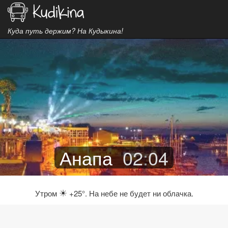
Куда путь держим? На Кудыкина!
Анапа
02
:
04
☀
Утром
+25°. На небе не будет ни облачка.