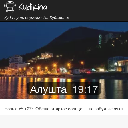
Куда путь держим? На Кудыкина!
Алушта
19
:
17
☀
Ночью
+27°. Обещают яркое солнце — не забудьте очки.