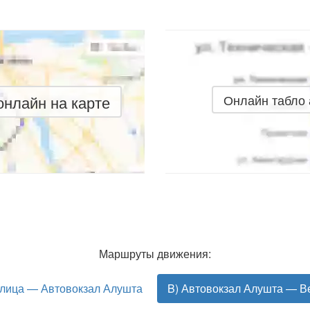
нлайн на карте
Онлайн табло
Маршруты движения:
 улица — Автовокзал Алушта
B) Автовокзал Алушта — Ве