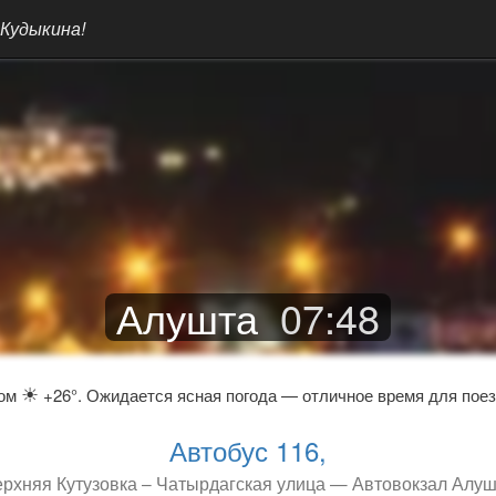
 Кудыкина!
Алушта
07
:
48
☀
ром
+26°. Ожидается ясная погода — отличное время для поез
Автобус 116,
рхняя Кутузовка – Чатырдагская улица — Автовокзал Алу