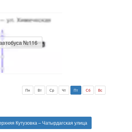
 автобуса №116
Пн
Вт
Ср
Чт
Пт
Сб
Вс
рхняя Кутузовка – Чатырдагская улица