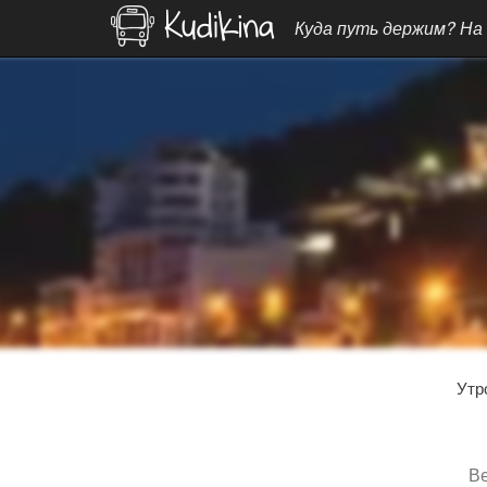
Куда путь держим? На
Ут
Ве