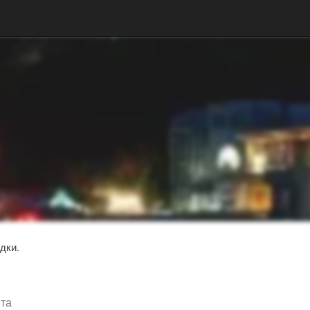
дки.
шта