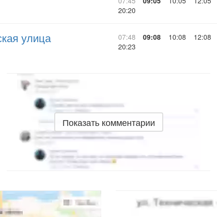
07:45
09:05
10:05
12:05
20:20
ская улица
07:48
09:08
10:08
12:08
20:23
Показать комментарии