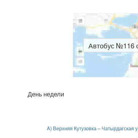
Автобус №116 о
День недели
A) Верхняя Кутузовка – Чатырдагская