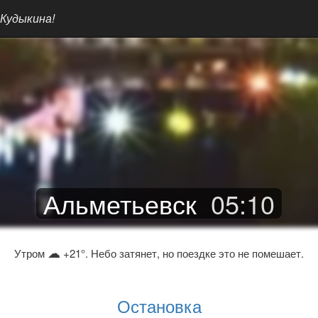
 Кудыкина!
Альметьевск
05
:
10
☁
Утром
+21°. Небо затянет, но поездке это не помешает.
Остановка