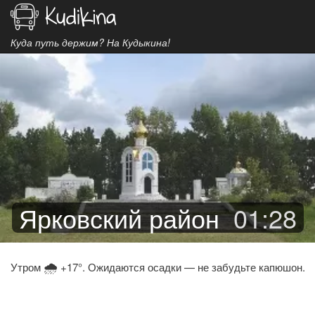
Куда путь держим? На Кудыкина!
Ярковский район
01
:
28
🌧
Утром
+17°. Ожидаются осадки — не забудьте капюшон.