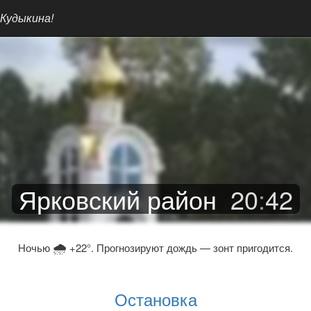
 Кудыкина!
Ярковский район
20
:
42
🌧
Ночью
+22°. Прогнозируют дождь — зонт пригодится.
Остановка