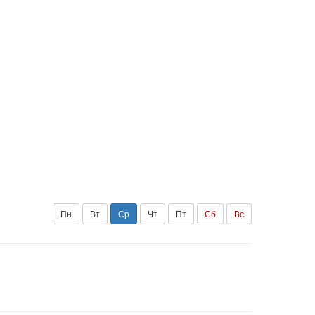
Пн
Вт
Ср
Чт
Пт
Сб
Вс