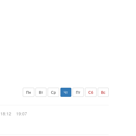
Пн
Вт
Ср
Чт
Пт
Сб
Вс
18:12
19:07