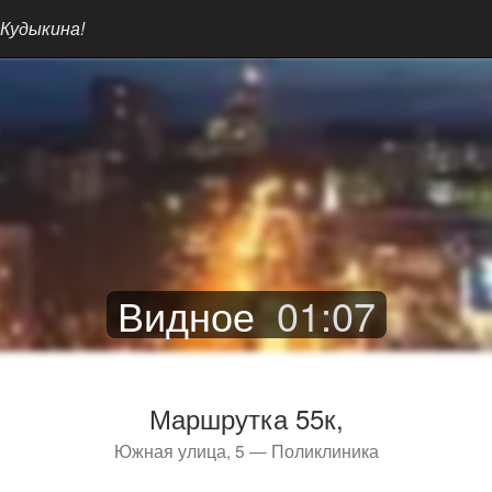
 Кудыкина!
Видное
01
:
07
Маршрутка 55к,
Южная улица, 5 — Поликлиника