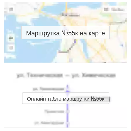
Маршрутка №55к на карте
Онлайн табло маршрутки №55к