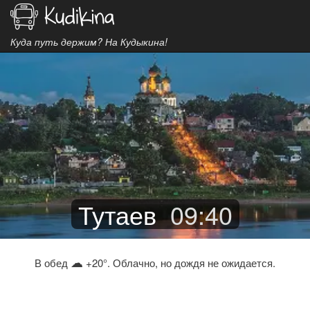
Куда путь держим? На Кудыкина!
Тутаев
09
:
40
☁
В обед
+20°. Облачно, но дождя не ожидается.