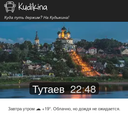
Куда путь держим? На Кудыкина!
Тутаев
22
:
48
☁
Завтра утром
+19°. Облачно, но дождя не ожидается.