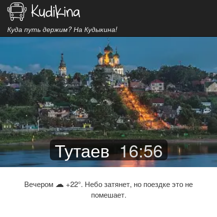
Куда путь держим? На Кудыкина!
Тутаев
16
:
56
☁
Вечером
+22°. Небо затянет, но поездке это не
помешает.