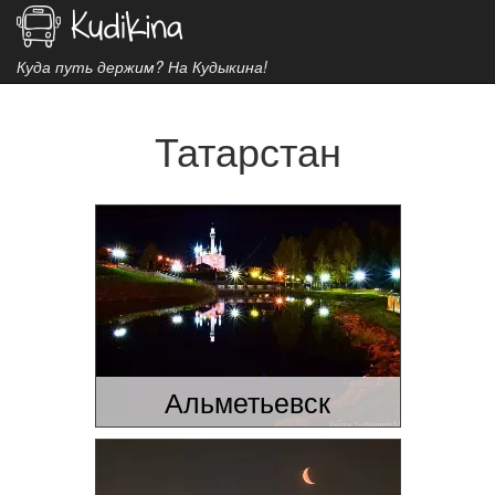
Куда путь держим? На Кудыкина!
Татарстан
Альметьевск