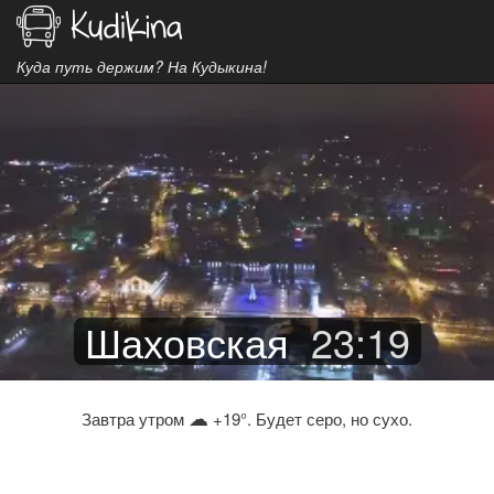
Куда путь держим? На Кудыкина!
Шаховская
23
:
19
☁
Завтра утром
+19°. Будет серо, но сухо.