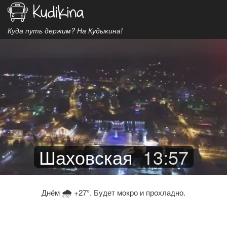
Куда путь держим? На Кудыкина!
Шаховская
13
:
57
🌧
Днём
+27°. Будет мокро и прохладно.