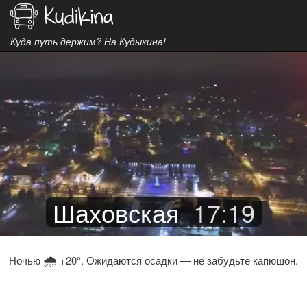
Куда путь держим? На Кудыкина!
Шаховская
17
:
19
🌧
Ночью
+20°. Ожидаются осадки — не забудьте капюшон.