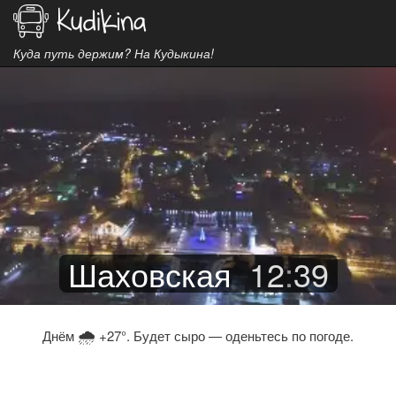
Куда путь держим? На Кудыкина!
Шаховская
12
:
39
🌧
Днём
+27°. Будет сыро — оденьтесь по погоде.