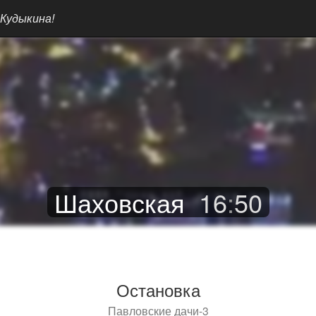
 Кудыкина!
Шаховская
16
:
50
Остановка
Павловские дачи-3