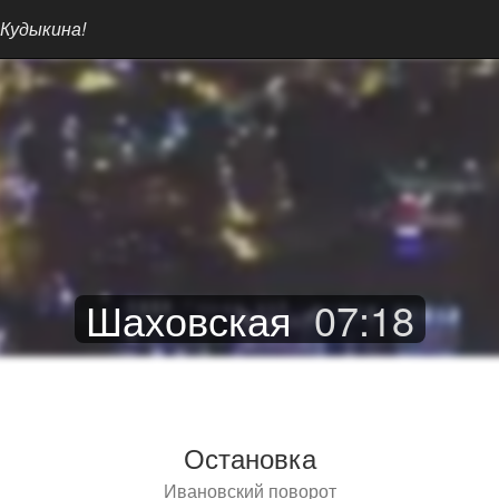
 Кудыкина!
Шаховская
07
:
18
Остановка
Ивановский поворот