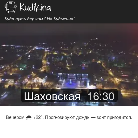
Куда путь держим? На Кудыкина!
Шаховская
16
:
30
🌧
Вечером
+22°. Прогнозируют дождь — зонт пригодится.