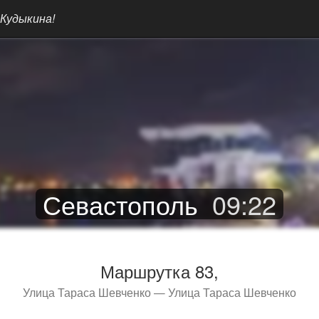
 Кудыкина!
Севастополь
09
:
22
Маршрутка 83,
Улица Тараса Шевченко — Улица Тараса Шевченко