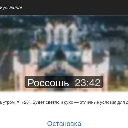
 Кудыкина!
Россошь
23
:
42
☀
а утром
+28°. Будет светло и сухо — отличные условия для д
Остановка