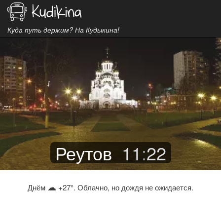
Куда путь держим? На Кудыкина!
Реутов
11
:
22
☁
Днём
+27°. Облачно, но дождя не ожидается.