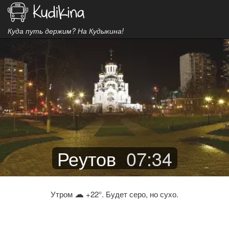
Куда путь держим? На Кудыкина!
Реутов
07
:
34
☁
Утром
+22°. Будет серо, но сухо.