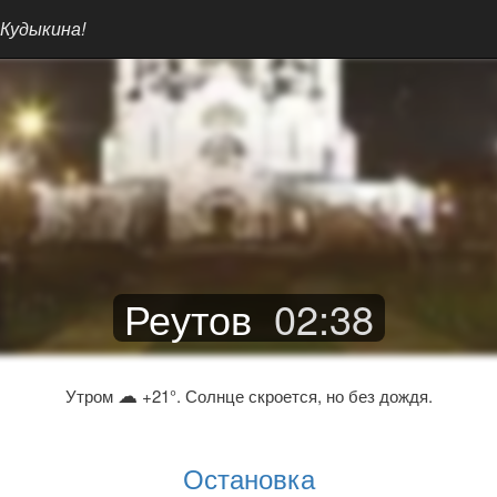
 Кудыкина!
Реутов
02
:
38
☁
Утром
+21°. Солнце скроется, но без дождя.
Остановка