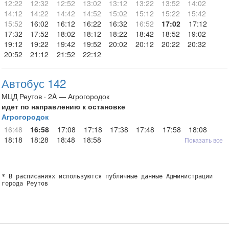
12:22
12:32
12:52
13:02
13:12
13:22
13:52
14:02
14:12
14:22
14:42
14:52
15:02
15:12
15:22
15:42
15:52
16:02
16:12
16:22
16:32
16:52
17:02
17:12
17:32
17:52
18:02
18:12
18:22
18:42
18:52
19:02
19:12
19:22
19:42
19:52
20:02
20:12
20:22
20:32
20:52
21:12
21:52
22:12
Автобус 142
МЦД Реутов · 2A — Агрогородок
идет по направлению к остановке
Агрогородок
16:48
16:58
17:08
17:18
17:38
17:48
17:58
18:08
18:18
18:28
18:48
18:58
Показать все
* В расписаниях используются публичные данные Администрации
города Реутов