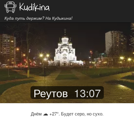
Куда путь держим? На Кудыкина!
Реутов
13
:
07
☁
Днём
+27°. Будет серо, но сухо.