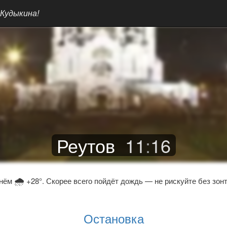
 Кудыкина!
Реутов
11
:
16
🌧
нём
+28°. Скорее всего пойдёт дождь — не рискуйте без зонт
Остановка