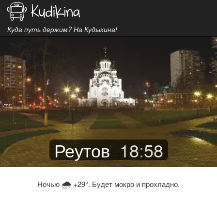
Куда путь держим? На Кудыкина!
Реутов
18
:
58
🌧
Ночью
+29°. Будет мокро и прохладно.