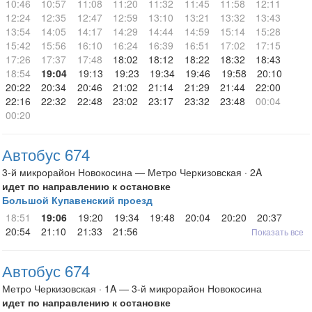
10:46
10:57
11:08
11:20
11:32
11:45
11:58
12:11
12:24
12:35
12:47
12:59
13:10
13:21
13:32
13:43
13:54
14:05
14:17
14:29
14:44
14:59
15:14
15:28
15:42
15:56
16:10
16:24
16:39
16:51
17:02
17:15
17:26
17:37
17:48
18:02
18:12
18:22
18:32
18:43
18:54
19:04
19:13
19:23
19:34
19:46
19:58
20:10
20:22
20:34
20:46
21:02
21:14
21:29
21:44
22:00
22:16
22:32
22:48
23:02
23:17
23:32
23:48
00:04
00:20
Автобус 674
3-й микрорайон Новокосина — Метро Черкизовская · 2A
идет по направлению к остановке
Большой Купавенский проезд
18:51
19:06
19:20
19:34
19:48
20:04
20:20
20:37
20:54
21:10
21:33
21:56
Показать все
Автобус 674
Метро Черкизовская · 1A — 3-й микрорайон Новокосина
идет по направлению к остановке