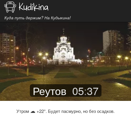
Куда путь держим? На Кудыкина!
Реутов
05
:
37
☁
Утром
+22°. Будет пасмурно, но без осадков.