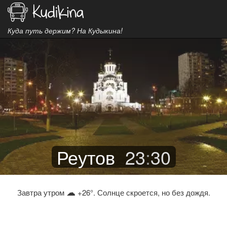
Куда путь держим? На Кудыкина!
Реутов
23
:
30
☁
Завтра утром
+26°. Солнце скроется, но без дождя.