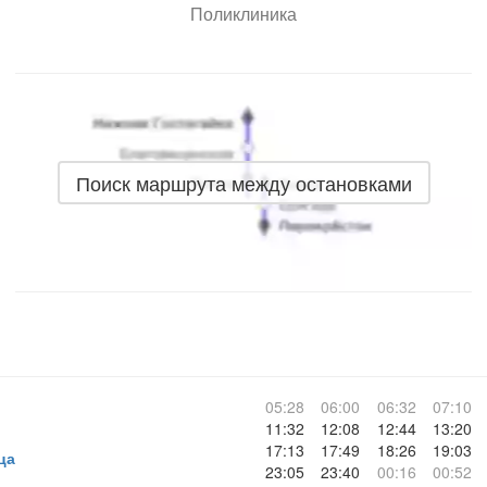
Поликлиника
Поиск маршрута между остановками
05:28
06:00
06:32
07:10
11:32
12:08
12:44
13:20
17:13
17:49
18:26
19:03
ца
23:05
23:40
00:16
00:52