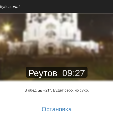
 Кудыкина!
Реутов
09
:
27
☁
В обед
+21°. Будет серо, но сухо.
Остановка