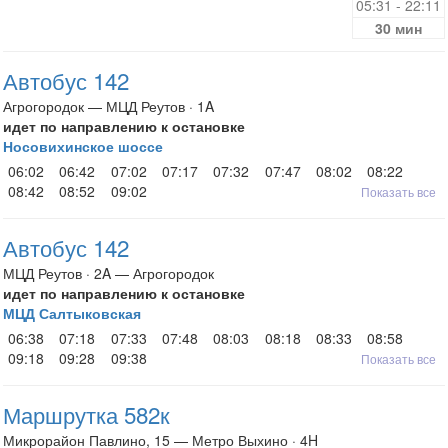
05:31 - 22:11
30 мин
Автобус 142
Агрогородок — МЦД Реутов · 1A
идет по направлению к остановке
Носовихинское шоссе
06:02
06:42
07:02
07:17
07:32
07:47
08:02
08:22
08:42
08:52
09:02
Показать все
Автобус 142
МЦД Реутов · 2A — Агрогородок
идет по направлению к остановке
МЦД Салтыковская
06:38
07:18
07:33
07:48
08:03
08:18
08:33
08:58
09:18
09:28
09:38
Показать все
Маршрутка 582к
Микрорайон Павлино, 15 — Метро Выхино · 4H