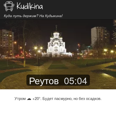
Куда путь держим? На Кудыкина!
Реутов
05
:
04
☁
Утром
+20°. Будет пасмурно, но без осадков.