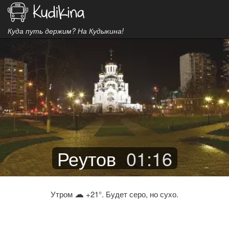
Куда путь держим? На Кудыкина!
Реутов
01
:
16
☁
Утром
+21°. Будет серо, но сухо.