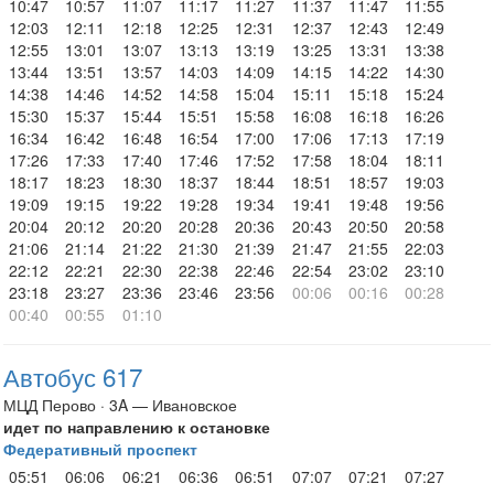
10:47
10:57
11:07
11:17
11:27
11:37
11:47
11:55
12:03
12:11
12:18
12:25
12:31
12:37
12:43
12:49
12:55
13:01
13:07
13:13
13:19
13:25
13:31
13:38
13:44
13:51
13:57
14:03
14:09
14:15
14:22
14:30
14:38
14:46
14:52
14:58
15:04
15:11
15:18
15:24
15:30
15:37
15:44
15:51
15:58
16:08
16:18
16:26
16:34
16:42
16:48
16:54
17:00
17:06
17:13
17:19
17:26
17:33
17:40
17:46
17:52
17:58
18:04
18:11
18:17
18:23
18:30
18:37
18:44
18:51
18:57
19:03
19:09
19:15
19:22
19:28
19:34
19:41
19:48
19:56
20:04
20:12
20:20
20:28
20:36
20:43
20:50
20:58
21:06
21:14
21:22
21:30
21:39
21:47
21:55
22:03
22:12
22:21
22:30
22:38
22:46
22:54
23:02
23:10
23:18
23:27
23:36
23:46
23:56
00:06
00:16
00:28
00:40
00:55
01:10
Автобус 617
МЦД Перово · 3A — Ивановское
идет по направлению к остановке
Федеративный проспект
05:51
06:06
06:21
06:36
06:51
07:07
07:21
07:27