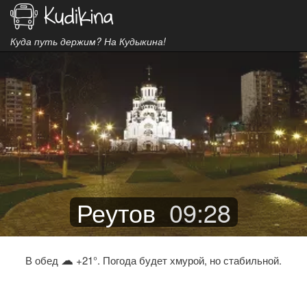
Куда путь держим? На Кудыкина!
Реутов
09
:
28
☁
В обед
+21°. Погода будет хмурой, но стабильной.