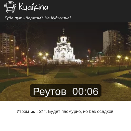
Куда путь держим? На Кудыкина!
Реутов
00
:
06
☁
Утром
+21°. Будет пасмурно, но без осадков.