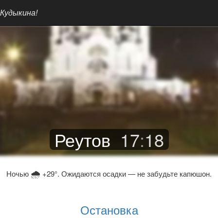
 Кудыкина!
Реутов
17
:
18
🌧
Ночью
+29°. Ожидаются осадки — не забудьте капюшон.
Остановка